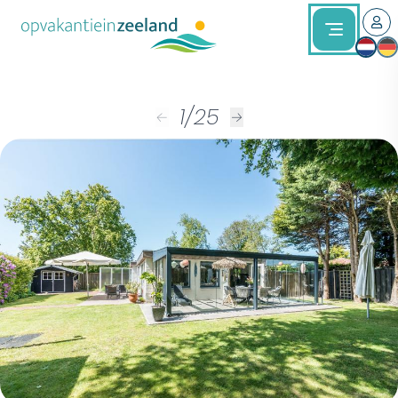
1
/
25
←
→