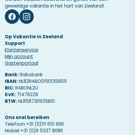
geweldige vakantie in het hart van Zeeland!
Op Vakantie in Zeeland
Support
Klantenservice
Mijn account
Gastenportaal
Bank:
Rabobank
IBAN:
NL82RABO0150135955
BIC:
RABONL2U
KvK:
71476229
BTW:
NL858730935B01
Ons snel bereiken
Telefoon
+31 (0)111 651 666
Mobiel
+31 (0)6 5337 8086