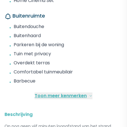
Home Cinema Set
•
Buitenruimte
Buitendouche
•
Buitenhaard
•
Parkeren bij de woning
•
Tuin met privacy
•
Overdekt terras
•
Comfortabel tuinmeubilair
•
Barbecue
•
Toon meer kenmerken
Beschrijving
Op nog geen vijf minuten loopafstand van het strand