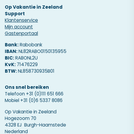
Op Vakantie in Zeeland
Support
Klantenservice
Mijn account
Gastenportaal
Bank:
Rabobank
IBAN:
NL82RABO0150135955
BIC:
RABONL2U
KvK:
71476229
BTW:
NL858730935B01
Ons snel bereiken
Telefoon
+31 (0)111 651 666
Mobiel
+31 (0)6 5337 8086
Op Vakantie in Zeeland
Hogezoom 70
4328 EJ Burgh-Haamstede
Nederland