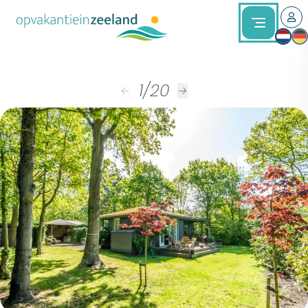
1
/
20
←
→